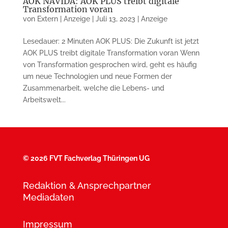
AOK NAVIDA: AOK PLUS treibt digitale
Transformation voran
von
Extern | Anzeige
|
Juli 13, 2023
|
Anzeige
Lesedauer: 2 Minuten AOK PLUS: Die Zukunft ist jetzt
AOK PLUS treibt digitale Transformation voran Wenn
von Transformation gespro­chen wird, geht es häufig
um neue Tech­nologien und neue Formen der
Zusammenarbeit, wel­che die Le­bens- und
Arbeitswelt...
©
2026 FVT Fachverlag Thüringen UG
Redaktion & Ansprechpartner
Mediadaten
Impressum