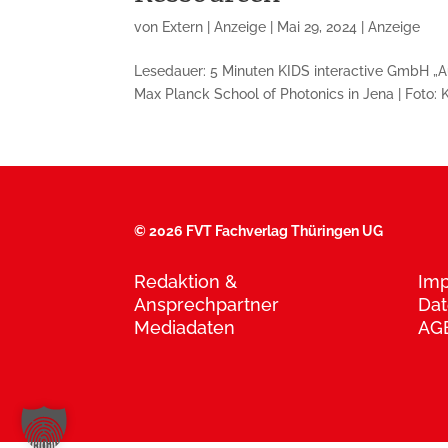
von
Extern | Anzeige
|
Mai 29, 2024
|
Anzeige
Lesedauer: 5 Minuten KIDS interactive GmbH „A
Max Planck School of Photonics in Jena | Foto:
©
2026 FVT Fachverlag Thüringen UG
Redaktion &
Im
Ansprechpartner
Dat
Mediadaten
AG