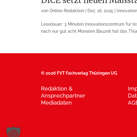
DICE setzt neuen Maßst
von
Online-Redaktion
|
Dez. 16, 2025
|
Innovatio
Lesedauer: 3 Minuten Innovationszentrum für te
nach nur gut acht Monaten Bauzeit hat das Thürin
©
2026 FVT Fachverlag Thüringen UG
Redaktion &
Im
Ansprechpartner
Dat
Mediadaten
AG