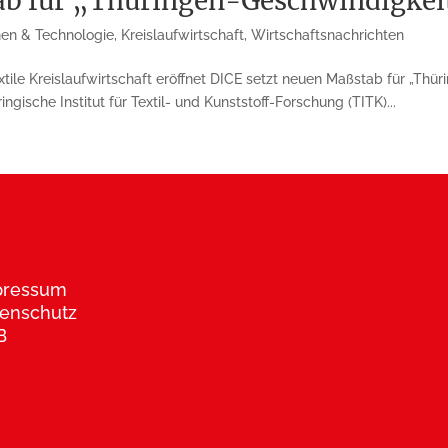
ab für „Thüringen-Geschwindigkei
nen & Technologie
,
Kreislaufwirtschaft
,
Wirtschaftsnachrichten
xtile Kreislaufwirtschaft eröffnet DICE setzt neuen Maßstab für „Th
gische Institut für Textil- und Kunststoff-Forschung (TITK)...
pressum
enschutz
B