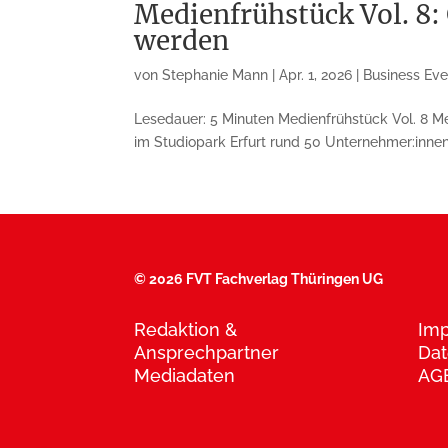
Medienfrühstück Vol. 8:
werden
von
Stephanie Mann
|
Apr. 1, 2026
|
Business Eve
Lesedauer: 5 Minuten Medienfrühstück Vol. 8 M
im Studiopark Erfurt rund 50 Unternehmer:inne
©
2026 FVT Fachverlag Thüringen UG
Redaktion &
Im
Ansprechpartner
Dat
Mediadaten
AG