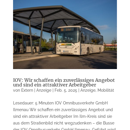
IOV: Wir schaffen ein zuverlässiges Angebot
und sind ein attraktiver Arbeitgeber
von
Extern | Anzeige
|
Feb. 5, 2025
|
Anzeige
,
Mobilität
Lesedauer: 5 Minuten IOV Omnibusverkehr GmbH
Ilmenau Wir schaffen ein zuverlässiges Angebot und
sind ein attraktiver Arbeitgeber Im Ilm-Kreis sind sie
aus dem Straßenbild nicht wegzudenken – die Busse
der IOV Omnibusverkehr GmbH Ilmenau. Geführt wird