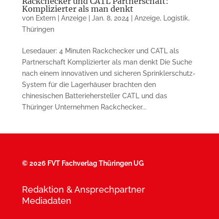
Rackchecker und CATL Partnerschaft:
Komplizierter als man denkt
von
Extern | Anzeige
|
Jan. 8, 2024
|
Anzeige
,
Logistik
,
Thüringen
Lesedauer: 4 Minuten Rackchecker und CATL als
Partnerschaft Komplizierter als man denkt Die Suche
nach einem innovativen und sicheren Sprinklerschutz-
System für die Lagerhäuser brachten den
chinesischen Batteriehersteller CATL und das
Thüringer Unternehmen Rackchecker...
©
2026 FVT Fachverlag Thüringen UG
Redaktion & Ansprechpartner
Mediadaten