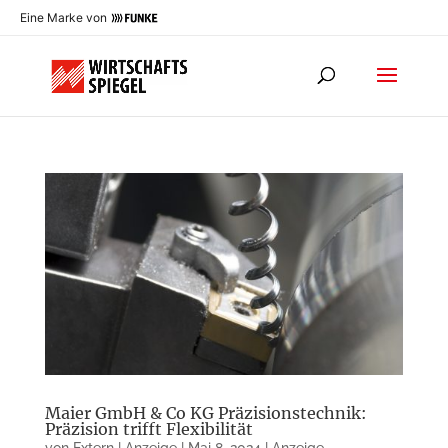
Eine Marke von
Maier GmbH & Co KG Präzisionstechnik:
Präzision trifft Flexibilität
von
Extern | Anzeige
|
Mai 8, 2024
|
Anzeige
,