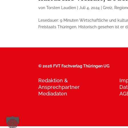
von
Torsten Laudien
|
Juli 4, 2024
|
Greiz
,
Regione
Lesedauer: 9 Minuten Wirtschaftliche und kulture
Freistaats Thüringen. Historisch gesehen ist er 
©
2026 FVT Fachverlag Thüringen UG
Redaktion &
Im
Ansprechpartner
Dat
Mediadaten
AG