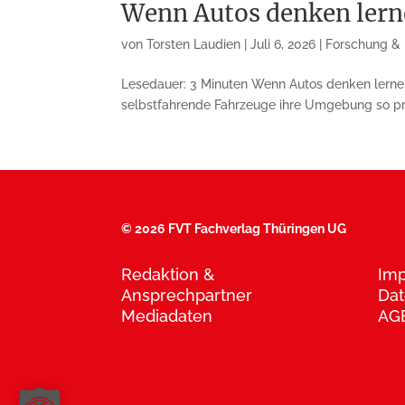
Wenn Autos denken lern
von
Torsten Laudien
|
Juli 6, 2026
|
Forschung &
Lesedauer: 3 Minuten Wenn Autos denken lernen:
selbstfahrende Fahrzeuge ihre Umgebung so prä
©
2026 FVT Fachverlag Thüringen UG
Redaktion &
Im
Ansprechpartner
Dat
Mediadaten
AG