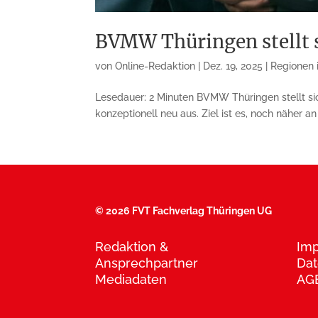
BVMW Thüringen stellt s
von
Online-Redaktion
|
Dez. 19, 2025
|
Regionen i
Lesedauer: 2 Minuten BVMW Thüringen stellt si
konzeptionell neu aus. Ziel ist es, noch näher a
©
2026 FVT Fachverlag Thüringen UG
Redaktion &
Im
Ansprechpartner
Dat
Mediadaten
AG