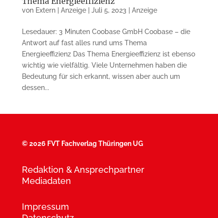
Thema Energieeffizienz
von
Extern | Anzeige
|
Juli 5, 2023
|
Anzeige
Lesedauer: 3 Minuten Coobase GmbH Coobase – die
Antwort auf fast alles rund ums Thema
Energieeffizienz Das Thema Energieeffizienz ist eben­so
wichtig wie vielfältig. Viele Un­ter­nehmen haben die
Bedeutung für sich erkannt, wissen aber auch um
dessen...
©
2026 FVT Fachverlag Thüringen UG
Redaktion & Ansprechpartner
Mediadaten
Impressum
Datenschutz