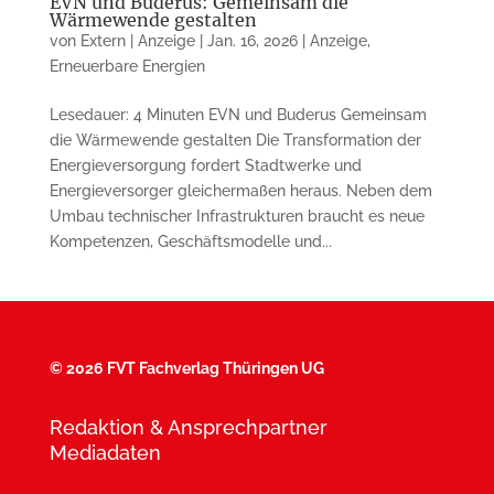
EVN und Buderus: Gemeinsam die
Wärmewende gestalten
von
Extern | Anzeige
|
Jan. 16, 2026
|
Anzeige
,
Erneuerbare Energien
Lesedauer: 4 Minuten EVN und Buderus Gemeinsam
die Wärmewende gestalten Die Transformation der
Energieversorgung fordert Stadtwerke und
Energieversorger gleichermaßen heraus. Neben dem
Umbau technischer Infrastrukturen braucht es neue
Kompetenzen, Geschäftsmodelle und...
©
2026 FVT Fachverlag Thüringen UG
Redaktion & Ansprechpartner
Mediadaten