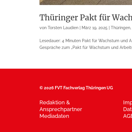
Thüringer Pakt für Wac
von
Torsten Laudien
|
März 19, 2025
|
Thüringen
Lesedauer: 4 Minuten Pakt für Wachstum und Ar
Gespräche zum „Pakt für Wachstum und Arbeitsplä
©
2026 FVT Fachverlag Thüringen UG
Redaktion &
Im
Ansprechpartner
Dat
Mediadaten
AG