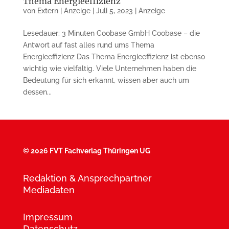
Thema Energieeffizienz
von
Extern | Anzeige
|
Juli 5, 2023
|
Anzeige
Lesedauer: 3 Minuten Coobase GmbH Coobase – die
Antwort auf fast alles rund ums Thema
Energieeffizienz Das Thema Energieeffizienz ist eben­so
wichtig wie vielfältig. Viele Un­ter­nehmen haben die
Bedeutung für sich erkannt, wissen aber auch um
dessen...
©
2026 FVT Fachverlag Thüringen UG
Redaktion & Ansprechpartner
Mediadaten
Impressum
Datenschutz