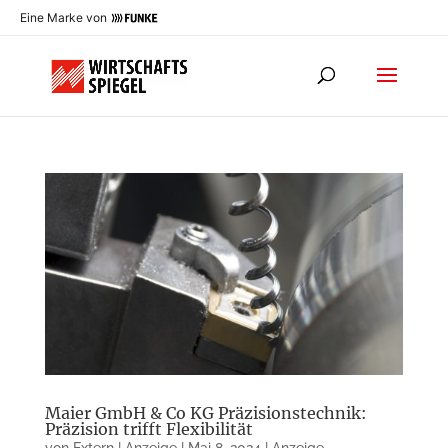
Eine Marke von
Maier GmbH & Co KG Präzisionstechnik:
Präzision trifft Flexibilität
von
Extern | Anzeige
|
Mai 8, 2024
|
Anzeige
,