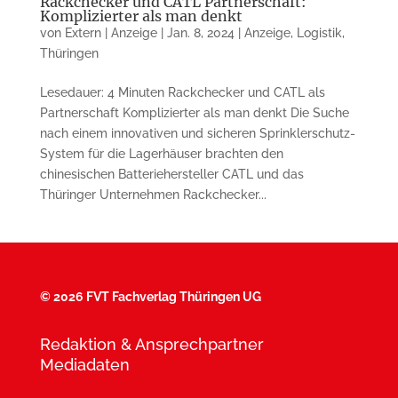
Rackchecker und CATL Partnerschaft:
Komplizierter als man denkt
von
Extern | Anzeige
|
Jan. 8, 2024
|
Anzeige
,
Logistik
,
Thüringen
Lesedauer: 4 Minuten Rackchecker und CATL als
Partnerschaft Komplizierter als man denkt Die Suche
nach einem innovativen und sicheren Sprinklerschutz-
System für die Lagerhäuser brachten den
chinesischen Batteriehersteller CATL und das
Thüringer Unternehmen Rackchecker...
©
2026 FVT Fachverlag Thüringen UG
Redaktion & Ansprechpartner
Mediadaten