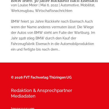
BMW feiert 30 Jahre Rückkehr nach Eisenach
von
Louise Meier
|
Mai 6, 2022
|
Automotive
,
Mobilität
,
Werkzeugbau
,
Wirtschaftsnachrichten
BMW feiert 30 Jahre Rückkehr nach Eisenach Auch
wenn der Name anderes vermuten lässt: Die Wiege
der Autos von BMW steht am Fuße der Wartburg. Im
Jahr 1928 stieg BMW durch den Kauf der
Fahrzeugfabrik Eisenach in die Automobilproduktion
ein und fertigte bis nach dem...
©
2026 FVT Fachverlag Thüringen UG
Redaktion & Ansprechpartner
Mediadaten
Impressum