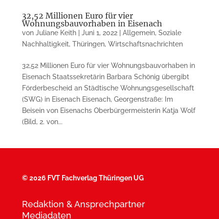
32,52 Millionen Euro für vier
Wohnungsbauvorhaben in Eisenach
von
Juliane Keith
|
Juni 1, 2022
|
Allgemein
,
Soziale
Nachhaltigkeit
,
Thüringen
,
Wirtschaftsnachrichten
32,52 Millionen Euro für vier Wohnungsbauvorhaben in
Eisenach Staatssekretärin Barbara Schönig übergibt
Förderbescheid an Städtische Wohnungsgesellschaft
(SWG) in Eisenach Eisenach, Georgenstraße: Im
Beisein von Eisenachs Oberbürgermeisterin Katja Wolf
(Bild, 2. von...
©
2026 FVT Fachverlag Thüringen UG
Redaktion & Ansprechpartner
Mediadaten