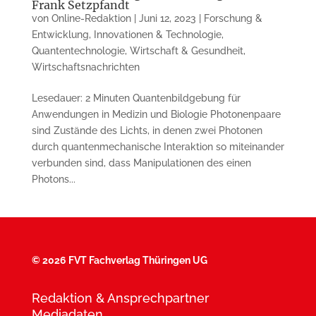
Frank Setzpfandt
von
Online-Redaktion
|
Juni 12, 2023
|
Forschung &
Entwicklung
,
Innovationen & Technologie
,
Quantentechnologie
,
Wirtschaft & Gesundheit
,
Wirtschaftsnachrichten
Lesedauer: 2 Minuten Quantenbildgebung für
Anwendungen in Me­di­zin und Biologie Photonenpaare
sind Zustände des Lichts, in denen zwei Pho­to­nen
durch quantenmechanische Inter­aktion so miteinander
verbunden sind, dass Manipulationen des ei­nen
Photons...
©
2026 FVT Fachverlag Thüringen UG
Redaktion & Ansprechpartner
Mediadaten