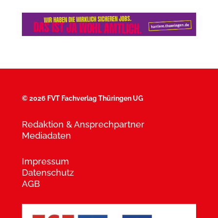
©
2026 FVT Fachverlag Thüringen UG
Redaktion & Ansprechpartner
Mediadaten
Impressum
Datenschutz
AGB