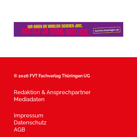
©
2026 FVT Fachverlag Thüringen UG
Redaktion & Ansprechpartner
Mediadaten
Impressum
Datenschutz
AGB