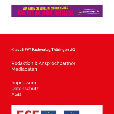
©
2026 FVT Fachverlag Thüringen UG
Redaktion & Ansprechpartner
Mediadaten
Impressum
Datenschutz
AGB