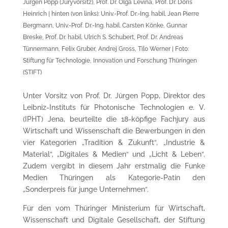
Jürgen Popp (Juryvorsitz), Prof. Dr. Olga Levina, Prof. Dr. Doris
Heinrich | hinten (von links): Univ.-Prof. Dr.-Ing. habil. Jean Pierre
Bergmann, Univ.-Prof. Dr.-Ing. habil. Carsten Könke, Gunnar
Breske, Prof. Dr. habil. Ulrich S. Schubert, Prof. Dr. Andreas
Tünnermann, Felix Gruber, Andrej Gross, Tilo Werner | Foto:
Stiftung für Technologie, Innovation und Forschung Thüringen
(STIFT)
Unter Vorsitz von Prof. Dr. Jürgen Popp, Direktor des
Leibniz-Instituts für Photonische Technologien e. V.
(IPHT) Jena, beurteilte die 18-köpfige Fachjury aus
Wirtschaft und Wissenschaft die Bewerbungen in den
vier Kategorien „Tradition & Zukunft“, „Industrie &
Material“, „Digitales & Medien“ und „Licht & Leben“.
Zudem vergibt in diesem Jahr erstmalig die Funke
Medien Thüringen als Kategorie-Patin den
„Sonderpreis für junge Unternehmen“.
Für den vom Thüringer Ministerium für Wirtschaft,
Wissenschaft und Digitale Gesellschaft, der Stiftung