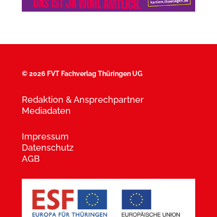
©
2026 FVT Fachverlag Thüringen UG
Redaktion & Ansprechpartner
Mediadaten
Impressum
Datenschutz
AGB