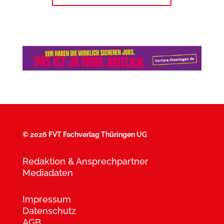
©
2026 FVT Fachverlag Thüringen UG
Redaktion & Ansprechpartner
Mediadaten
Impressum
Datenschutz
AGB