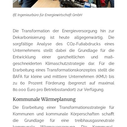
IfE Ingenieurbüro für Energiewirtschaft GmbH
Die Transformation der Energieversorgung hin zur
Dekarbonisierung ist heute allgegenwärtig. Die
sorgfältige Analyse des CO2-Fußabdrucks eines
Unternehmens stellt dabei die Grundlage für die
Entwicklung einer ganzheitlichen und maß­
geschneiderten Klimaschutzstrategie dar. Für die
Erarbeitung eines Transforma­tions­kon­zeptes stellt die
BAFA für kleine und mittlere Un­ternehmen (KMU) bis
zu 60 Prozent Förderung (begrenzt auf maximal
80.000 Euro pro Be­triebs­standort) zur Verfügung.
Kommunale Wärmeplanung
Die Erarbeitung einer Transformationsstrategie für
Kommunen und kommunale Körper­schaf­ten schafft
die Grundlage für eine treibhausgasneu­trale
kommunale Wärmeversorgung. Die Kom­mu­nal­