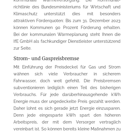
richtlinie des Bundesministeriums für Wirt­schaft und
Klimaschutz unterstützt dies mit besonders
attraktiven Förderquoten: Bis zum 31. Dezember 2023
können Kommunen 90 Prozent Förderung erhalten.
Bei der kommunalen Wär­meplanung steht Ihnen die
IfE GmbH als fach­kundiger Dienst­leister unterstützend
zur Seite.
Strom- und Gaspreisbremse
Mit Einführung der Preisdeckel für Gas und Strom
wähnen sich viele Verbraucher in siche­rem
Fahrwasser, doch weit gefehlt. Die Preis­brem­sen
subventionieren le­dig­lich einen Teil des bis­herigen
Verbrauchs. Für jede darüber­hinaus­gehende kWh
Energie muss der ungedeckelte Preis gezahlt werden.
Daher lohnt es sich gerade jetzt Energie einzusparen.
Denn jede einge­spar­te kWh spart den höheren
Arbeitspreis, der mit dem Versorger vertraglich
vereinbart ist. So kön­nen bereits kleine Maß­nah­men zu