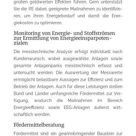
großen geld­werten Effekten führen. Gern unterstützt
Sie die IfE dabei, geeignete Maßnahmen zu identi­fizie­
ren, um Ihren Energiebedarf und damit die Ener­
giekosten zu optimieren.
Monitoring von Energie- und Stoffströ­men
zur Ermittlung von Energie­ein­spar­poten­
zialen
Die messtechnische Analyse erfolgt individuell nach
Kundenwunsch, wobei ausgewählte An­lagen sowie
gesamte Anlagenparks messtech­nisch erfasst und
un­ter­sucht werden. Die Aus­wer­tung der Messwerte
ermöglicht belastbare Aussagen zur Effizienz und zum
Betrieb der An­lagen. Auch für diese Leistungen stellen
Bund und Länder umfangreiche Fördermittel zur Ver­
fügung, wodurch die Maßnahmen im Bereich
Energieeffizienz sowie EEG-Anlagen äußerst wirt­
schaftlich werden.
Fördermittelberatung
Fördermittel sind ein gewinnbringender Baustein zur