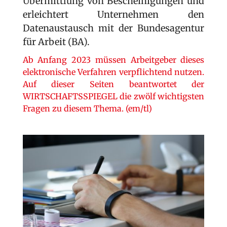
Übermittlung von Bescheinigungen und
er­leichtert Unternehmen den
Datenaustausch mit der Bundes­agentur
für Arbeit (BA).
Ab Anfang 2023 müssen Arbeitgeber dieses
elektronische Verfahren ver­pflichtend nutzen.
Auf dieser Seiten be­antwortet der
WIRTSCHAFTSSPIEGEL die zwölf wich­tigsten
Fragen zu diesem Thema. (em/tl)