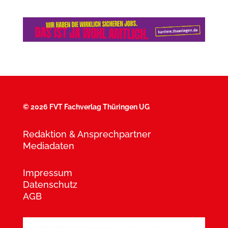
©
2026 FVT Fachverlag Thüringen UG
Redaktion & Ansprechpartner
Mediadaten
Impressum
Datenschutz
AGB