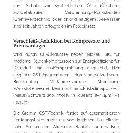
zum Schutz vor synthetischen Ölen (Ölkühler),
schwefelsauren Verbrennungs-Rückständen
(Brennwerttechnik) oder chlorid-haltigem Seewasser
sind seit Jahren erfolgreich im Feldeinsatz.
Verschleiß-Reduktion bei Kompressor und
Bremsanlagen
wird durch CERAMductile neben Nickel- SiC für
moderne Kolbenkompressoren zur Energie­effizienz für
Druckluft und H2-Komprimierung eingesetzt. Hier
zeigt die GST-Anlagentechnik durch selektive Innen-
Beschichtung Ver­fahrens­vorteile. Aluminium-
Werkstoffe werden keramisch nanokristallin appliziert.
(Natur/Schwarz, 250–550HV, in Toleranz (8+/-1μm), Ra
<0,3μm).
Die Gramm GST-Technik fertigt auf automatisierten
Fertigungs­linien mehr als 200 Millionen Bauteile im
Jahr. So werden Aluminium-Bauteile auto­matisch,