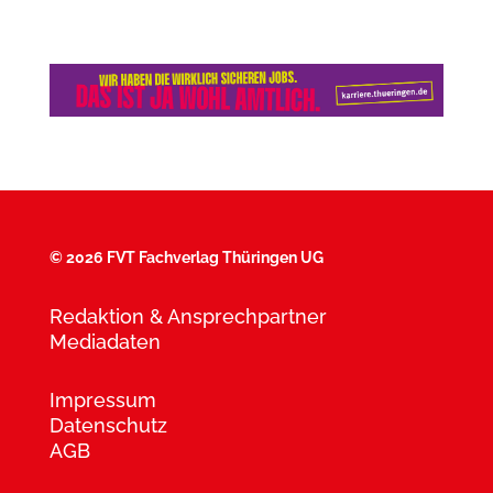
©
2026 FVT Fachverlag Thüringen UG
Redaktion & Ansprechpartner
Mediadaten
Impressum
Datenschutz
AGB