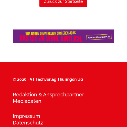
Zurück zur Startseite
©
2026 FVT Fachverlag Thüringen UG
Redaktion & Ansprechpartner
Mediadaten
Impressum
Datenschutz