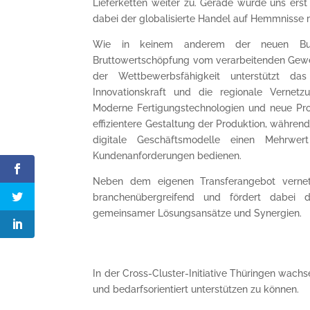
Lieferketten weiter zu. Gerade wurde uns erst 
dabei der globalisierte Handel auf Hemmnisse r
Wie in keinem anderem der neuen Bund
Bruttowertschöpfung vom verarbeitenden Gewe
der Wettbewerbsfähigkeit unterstützt d
Innovationskraft und die regionale Vernet
Moderne Fertigungstechnologien und neue Pro
effizientere Gestaltung der Produktion, während 
digitale Geschäftsmodelle einen Mehrwer
Kundenanforderungen bedienen.
Neben dem eigenen Transferangebot vern
branchenübergreifend und fördert dabei 
gemeinsamer Lösungsansätze und Synergien.
In der Cross-Cluster-Initiative Thüringen wa
und bedarfsorientiert unterstützen zu können.