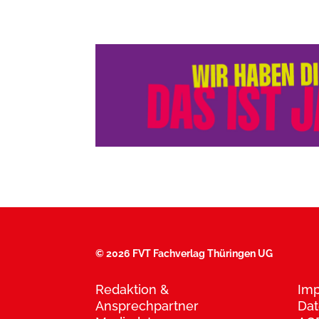
©
2026 FVT Fachverlag Thüringen UG
Redaktion &
Im
Ansprechpartner
Dat