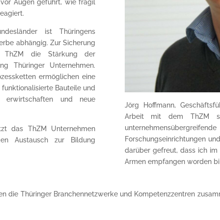
vor Augen geführt, wie fragil
eagiert.
esländer ist Thüringens
rbe abhängig. Zur Sicherung
as ThZM die Stärkung der
zung Thüringer Unternehmen.
zessketten ermöglichen eine
funktionalisierte Bauteile und
t erwirtschaften und neue
Jörg Hoffmann, Geschäfts
Arbeit mit dem ThZM sch
unternehmensübergr
etzt das ThZM Unternehmen
Forschungseinrichtungen und
den Austausch zur Bildung
darüber gefreut, dass ich im
Armen empfangen worden bi
chsen die Thüringer Branchennetzwerke und Kompetenzzentren zusamm