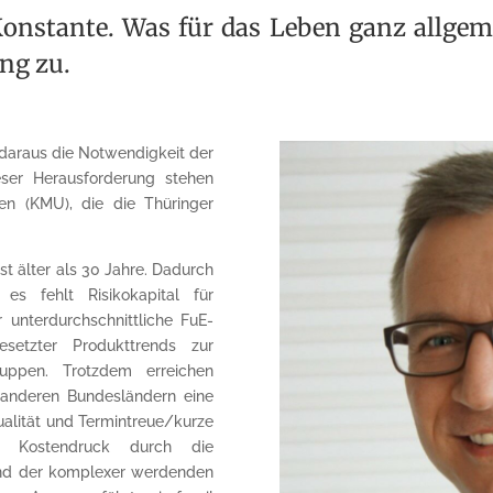
Konstante. Was für das Leben ganz allgeme
ng zu.
t daraus die Notwendigkeit der
eser Herausforderung stehen
en (KMU), die die Thüringer
st älter als 30 Jahre. Dadurch
es fehlt Risikokapital für
r unterdurchschnittliche FuE-
esetzter Produkttrends zur
uppen. Trotzdem erreichen
 anderen Bundesländern eine
alität und Termintreue/kurze
er Kostendruck durch die
 und der komplexer werdenden