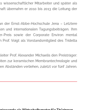
s wissenschaftlicher Mitarbeiter und später als
schaft übernahm er 2010 bis 2013 die Leitung der
 an der Ernst-Abbe-Hochschule Jena – Letztere
alen und internationalen Tagungsbeiträgen. Ihm
r-Preis sowie der Corporate Environ mental
Prof. Voigt als Vorstandsmitglied des Tridelta
iter Prof. Alexander Michaelis den Preisträger:
Arbeiten zur keramischen Membrantechnologie und
n Abständen verliehen, zuletzt vor fünf Jahren.
giewende als Wirtschaftsmotor für Thüringen
→