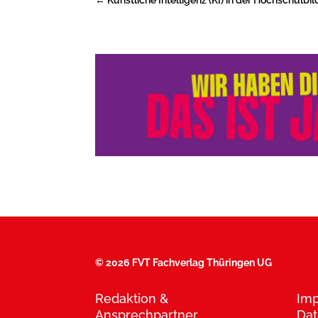
©
2026 FVT Fachverlag Thüringen UG
Redaktion &
Im
Ansprechpartner
Dat