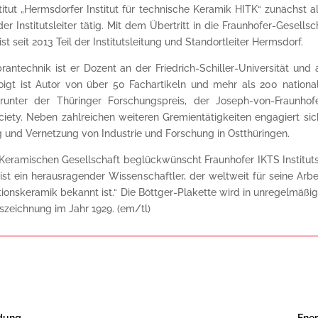
tut „Hermsdorfer Institut für technische Keramik HITK“ zunächst al
er Institutsleiter tätig. Mit dem Übertritt in die Fraunhofer-Gesell
 seit 2013 Teil der Institutsleitung und Standortleiter Hermsdorf.
technik ist er Dozent an der Friedrich-Schiller-Universität und
Voigt ist Autor von über 50 Fachartikeln und mehr als 200 nation
unter der Thüringer Forschungspreis, der Joseph-von-Fraunhofe
y. Neben zahlreichen weiteren Gremientätigkeiten engagiert sich 
und Vernetzung von Industrie und Forschung in Ostthüringen.
 Keramischen Gesellschaft beglückwünscht Fraunhofer IKTS Institutsle
t ist ein herausragender Wissenschaftler, der weltweit für seine 
ionskeramik bekannt ist.“ Die Böttger-Plakette wird in unregelmäßige
Auszeichnung im Jahr 1929. (em/tl)
ldung
Ener