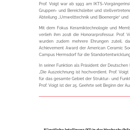
Prof. Voigt war ab 1993 am IKTS-Vorgängerinsti
Gruppen- und Bereichsleiter und stellvertretend
Abteilung „Umwelttechnik und Bioenergie“ und ist
Mit dem Fokus Keramiktechnologie und Membran
verlieh ihm 2018 die Honorarprofessur. Prof. 
wurden zudem mehrere Ehrungen zuteil, dar
Achievement Award der American Ceramic Societ
Campus Hermsdorf für die Standortentwicklung 
In seiner Funktion als Präsident der Deutschen
„Die Auszeichnung ist hochverdient. Prof. Voig
für das gesamte Gebiet der Struktur- und Funkt
Prof. Voigt ist der 25. Geehrte seit Beginn der 
←
Künstliche Intelligenz (KI) in der Hochschulbi