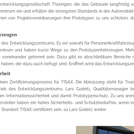
sentwicklungsgesellschaft Thüringen, die das Gebäude langfristig 
zentrum ein und erfüllen die strengsten Standards in der Automobilin
hmen von Projektvereinbarungen ihre Prototypen zu uns schicken,
hrzeugen
s des Entwicklungszentrums. Es sei sowohl für Personenkraftfahrze
szentrum und haben kurze Wege zu den Prototypenfahrzeugen. Mehr
voneinander getrennt sein. Dazu gibt es abschließbare Bereiche m
haben, die dazu auch befugt sind. Eröffnet wird das Entwicklungsze
rheit
nen Zertifizierungsprozess für TISAX. Die Abkürzung steht für Tru
trieb des Entwicklungszentrums. Lars Godetz, Qualitätsmanager 
 um Informationssicherheit und damit Prototypenschutz. Zu uns wer
steller haben ein hohes Sicherheits- und Schutzbedürfnis, wenn es 
andort TISAX-zertifiziert sein, so Lars Godetz weiter.