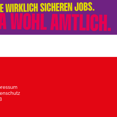
pressum
enschutz
B