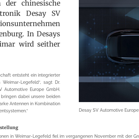
 der chinesische
ektronik Desay SV
onsunternehmen
enburg. In Desays
imar wird seither
haft entsteht ein integrierter
 Weimar-Legefeld“, sagt Dr.
SV Automotive Europe GmbH.
 bringen dabei unsere beiden
tarke Antennen in Kombination
Desay SV Automotive Europe
mentsystemen.“
stellung
tionen in Weimar-Legefeld fiel im vergangenen November mit der Gr