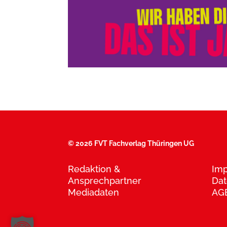
©
2026 FVT Fachverlag Thüringen UG
Redaktion &
Im
Ansprechpartner
Dat
Mediadaten
AG