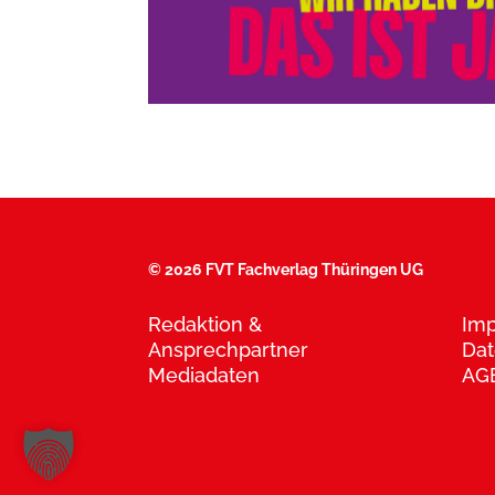
©
2026 FVT Fachverlag Thüringen UG
Redaktion &
Im
Ansprechpartner
Dat
Mediadaten
AG