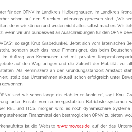
ister für den ÖPNV im Landkreis Hildburghausen, im Landkreis Krona
vorher schon auf den Strecken unterwegs gewesen sind. „Wir wol
n, denn wir können und wollen nicht alles selbst machen. Wir lie
atz, wenn wir uns bundesweit an Ausschreibungen für den ÖPNV bewe
AS“, so sagt Knut Gräbedünkel, „leitet sich vom lateinischen B
 steht, sondern auch das neue Firmensignet, das beim Deutsche
rn, im Auftrag von Kommunen und mit privaten Kooperationspar
ngebote auf den Weg bringen und die Zukunft der Mobilität vor a
estalten. Als Reminiszenz an den Gründungsstandort Arnstadt s
ert, stellt das Unternehmen aktuell schon erfolgreich unter Bew
on gewonnen.
 ÖPNV sind wir schon lange ein etablierter Anbieter“, sagt Knut 
zung unter Einsatz von rechnergestutzten Betriebsleitsystemen
er RBL und ITCS, morgen wird es noch dynamischere Systeme geb
gung stehenden Finanzmittel den bestmöglichen ÖPNV zu bieten, wol
kenauftritts ist die Website
www.moveas.de
, auf der das Unterne