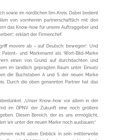
ch sowie im nördlichen Ilm-Kreis. Dabei bedient
len von vornherein partnerschaftlich mit den
fern das Know-how für unsere Auftraggeber und
rben“, erklärt der Firmenchef.
egriff movere ab – auf Deutsch: bewegen“. Und
n Patent- und Markenamt als Wort-Bild-Marke
tnern einen von Grund auf durchdachten und
llem im ländlich geprägten Raum unter Einsatz
tehen die Buchstaben A und S der neuen Marke
eis. Durch die oben genannten Partner hat das
Gräbedünkel. „Unser Know-how vor allem in der
 wird im ÖPNV der Zukunft eine noch größere
en. Diesen Bereich, der es uns ermöglicht,
len wir unter der neuen Marke noch ausbauen.“
hmen nicht allein Einblick in sein mittlerweile