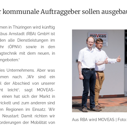
r kommunale Auftraggeber sollen ausgeba
hmen in Thüringen wird künftig
lbus Arnstadt (RBA) GmbH ist
en alle Dienstleistungen im
rkehr (ÖPNV) sowie in den
eugtechnik mit dem neuen, in
ngeboten.“
ng des Unternehmens. Aber was
hmen nach. „Wir sind ein
iel der Abschied von unserer
t leicht“, sagt MOVEAS-
 einen hat sich der Markt in
ickelt und zum anderen sind
en Regionen im Einsatz. Wir
Neustart: Damit richten wir
Aus RBA wird MOVEAS | Fot
rderungen der Mobilität von