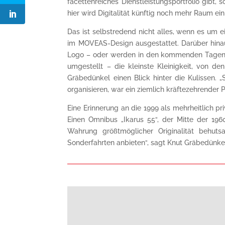
facettenreiches Dienstleistungsportfolio gibt
hier wird Digitalität künftig noch mehr Raum 
Das ist selbstredend nicht alles, wenn es um e
im MOVEAS-Design ausgestattet. Darüber hinau
Logo – oder werden in den kommenden Tagen
umgestellt – die kleinste Kleinigkeit, von d
Gräbedünkel einen Blick hinter die Kulissen.
organisieren, war ein ziemlich kräftezehrender
Eine Erinnerung an die 1999 als mehrheitlich 
Einen Omnibus „Ikarus 55“, der Mitte der 196
Wahrung größtmöglicher Originalität behut
Sonderfahrten anbieten“, sagt Knut Gräbedünkel.