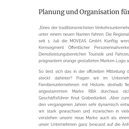
Planung und Organisation fü
„Eines der traditionsreichsten Verkehrsunterne
unter einem neuen Namen fahren: Die Regiona
seit 1. Juli die MOVEAS GmbH. Künftig werd
Kernsegment Öffentlicher Personennahve
Dienstleistungsbereichen Touristik und Fahrz
prägnantem orange gestalteten Marken-Logo a
So liest sich das in der offiziellen Mitteilu
steckt dahinter? Fragen wir im Unterne
Familienunternehmen mit Historie, deshalb f
angestammten Marke RBA durchaus nich
Geschäftsführer Knut Gräbedünkel. „Aber zum
den vergangenen Jahren sehr dynamisch entw
wir stark gewachsen und inzwischen in viel
verstehen unsere neue Marke auch als einen 
unser Unternehmen ganz bewusst auf die Anfo