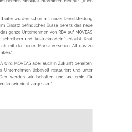
im Bereich Mobilität informieren möchte. „Auch
tarbeiter wurden schon mit neuer Dienstkleidung
m Einsatz befindlichen Busse bereits das neue
n das ganze Unternehmen von RBA auf MOVEAS
elschreibern und Anstecknadeln“, erlaubt Knut
isch mit der neuen Marke versehen. All das zu
anken.“
RBA wird MOVEAS aber auch in Zukunft behalten:
s Unternehmen liebevoll restauriert und unter
„Den werden wir behalten und weiterhin für
wollen wir nicht vergessen.“