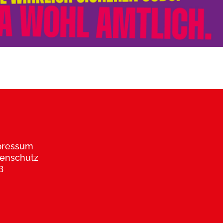
pressum
enschutz
B