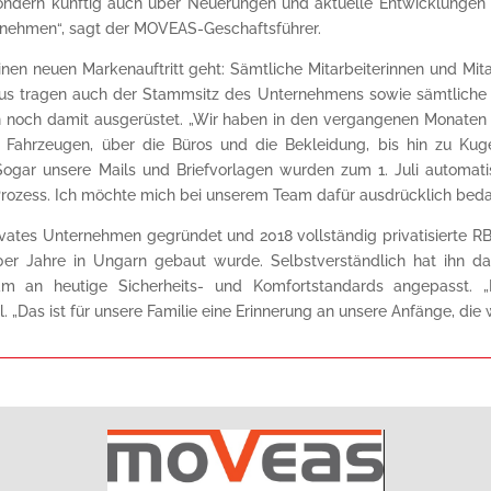
, sondern künftig auch über Neuerungen und aktuelle Entwicklungen 
einnehmen“, sagt der MOVEAS-Geschaftsführer.
inen neuen Markenauftritt geht: Sämtliche Mitarbeiterinnen und Mi
s tragen auch der Stammsitz des Unternehmens sowie sämtliche i
 noch damit ausgerüstet. „Wir haben in den vergangenen Monate
en Fahrzeugen, über die Büros und die Bekleidung, bis hin zu Kug
 „Sogar unsere Mails und Briefvorlagen wurden zum 1. Juli automat
 Prozess. Ich möchte mich bei unserem Team dafür ausdrücklich bed
privates Unternehmen gegründet und 2018 vollständig privatisierte 
0er Jahre in Ungarn gebaut wurde. Selbstverständlich hat ihn da
sam an heutige Sicherheits- und Komfortstandards angepasst. 
 „Das ist für unsere Familie eine Erinnerung an unsere Anfänge, die 