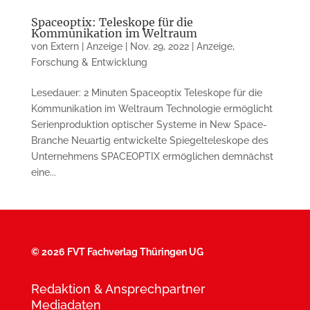
Spaceoptix: Teleskope für die
Kommunikation im Weltraum
von
Extern | Anzeige
|
Nov. 29, 2022
|
Anzeige
,
Forschung & Entwicklung
Lesedauer: 2 Minuten Spaceoptix Teleskope für die
Komm­unikation im Weltraum Technologie ermöglicht
Serien­pro­duktion optischer Systeme in New Space-
Branche Neuartig entwickelte Spiegelteleskope des
Unternehmens SPACEOPTIX ermöglichen dem­nächst
eine...
©
2026 FVT Fachverlag Thüringen UG
Redaktion & Ansprechpartner
Mediadaten