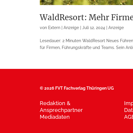
WaldResort: Mehr Firm
von
Extern | Anzeige
|
Juli 12, 2024
|
Anzeige
Lesedauer: 2 Minuten WaldResort Neues Führen
für Firmen, Führungskräfte und Teams. Sein Anli
©
2026 FVT Fachverlag Thüringen UG
Redaktion &
Im
Ansprechpartner
Dat
Mediadaten
AG