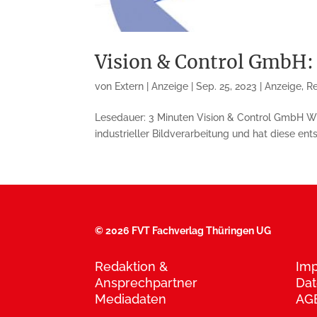
Vision & Control GmbH:
von
Extern | Anzeige
|
Sep. 25, 2023
|
Anzeige
,
Re
Lesedauer: 3 Minuten Vision & Control GmbH Wi
industrieller Bildverarbeitung und hat diese ent
©
2026 FVT Fachverlag Thüringen UG
Redaktion &
Im
Ansprechpartner
Dat
Mediadaten
AG