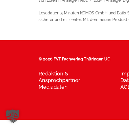
von
Extern | Anzeige
|
Nov. 3, 2025
|
Anzeige
,
Dig
Lesedauer: 5 Minuten KOMOS GmbH und Batix S
sicherer und effizienter. Mit dem neuen Produkt
©
2026 FVT Fachverlag Thüringen UG
Redaktion &
Im
Ansprechpartner
Dat
Mediadaten
AG