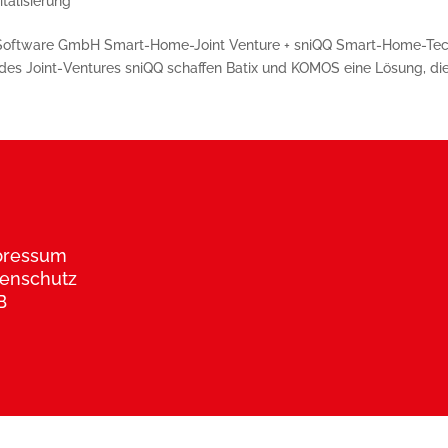
italisierung
oftware GmbH Smart-Home-Joint Venture + sniQQ Smart-Home-Tech
 des Joint-Ventures sniQQ schaffen Batix und KOMOS eine Lösung, die 
pressum
enschutz
B