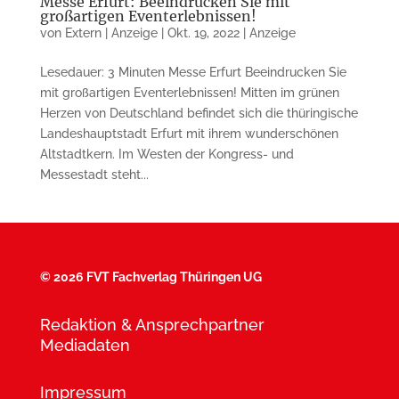
Messe Erfurt: Beeindrucken Sie mit
großartigen Eventerlebnissen!
von
Extern | Anzeige
|
Okt. 19, 2022
|
Anzeige
Lesedauer: 3 Minuten Messe Erfurt Beeindrucken Sie
mit großartigen Event­erlebnissen! Mitten im grünen
Herzen von Deutschland befindet sich die thüringische
Landeshauptstadt Erfurt mit ihrem wunderschönen
Altstadtkern. Im Westen der Kongress- und
Messestadt steht...
©
2026 FVT Fachverlag Thüringen UG
Redaktion & Ansprechpartner
Mediadaten
Impressum