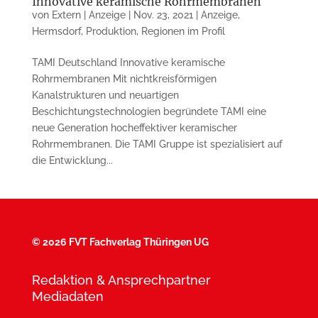
Innovative keramische Rohrmembranen
von
Extern | Anzeige
|
Nov. 23, 2021
|
Anzeige
,
Hermsdorf
,
Produktion
,
Regionen im Profil
TAMI Deutschland Innovative keramische
Rohrmembranen Mit nichtkreisförmigen
Kanalstrukturen und neuartigen
Beschichtungstechnologien begründete TAMI eine
neue Generation hocheffektiver keramischer
Rohrmembranen. Die TAMI Gruppe ist spezialisiert auf
die Entwicklung...
©
2026 FVT Fachverlag Thüringen UG
Redaktion & Ansprechpartner
Mediadaten