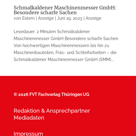
Schmalkaldener Maschinenmesser GmbH:
Besondere scharfe Sachen
von
Extern | Anzeige
|
Juni 29, 2023
|
Anzeige
Lesedauer: 2 Minuten Schmalkaldener
Maschinenmesser GmbH Besondere scharfe Sachen
Von hochwertigen Ma­schi­nen­mes­sern bis hin zu
Maschinenbau­teilen, Fräs- und Schleifarbeiten – die
Schmal­kaldener Ma­schi­nen­messer GmbH (SMM)...
©
2026 FVT Fachverlag Thüringen UG
Redaktion & Ansprechpartner
Mediadaten
Impressum