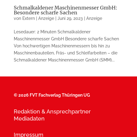
Schmalkaldener Maschinenmesser GmbH:
Besondere scharfe Sachen
von
Extern | Anzeige
|
Juni 29, 2023
|
Anzeige
Lesedauer: 2 Minuten Schmalkaldener
Maschinenmesser GmbH Besondere scharfe Sachen
Von hochwertigen Ma­schi­nen­mes­sern bis hin zu
Maschinenbau­teilen, Fräs- und Schleifarbeiten – die
Schmal­kaldener Ma­schi­nen­messer GmbH (SMM)...
©
2026 FVT Fachverlag Thüringen UG
Redaktion & Ansprechpartner
Mediadaten
Impressum