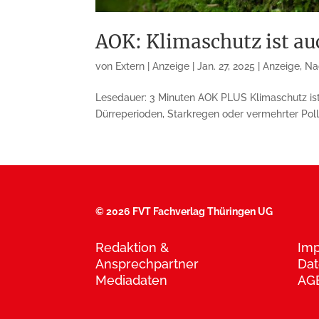
AOK: Klimaschutz ist a
von
Extern | Anzeige
|
Jan. 27, 2025
|
Anzeige
,
Na
Lesedauer: 3 Minuten AOK PLUS Klimaschutz is
Dürreperioden, Starkregen oder vermehrter Polle
©
2026 FVT Fachverlag Thüringen UG
Redaktion &
Im
Ansprechpartner
Dat
Mediadaten
AG