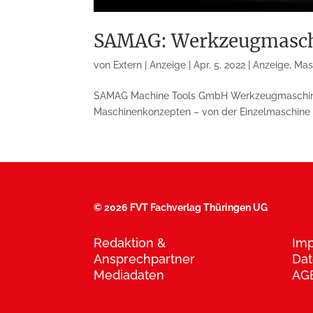
SAMAG: Werkzeugmaschin
von
Extern | Anzeige
|
Apr. 5, 2022
|
Anzeige
,
Mas
SAMAG Machine Tools GmbH Werkzeugmaschinenba
Maschinenkonzepten – von der Einzelmaschine b
©
2026 FVT Fachverlag Thüringen UG
Redaktion &
Im
Ansprechpartner
Dat
Mediadaten
AG