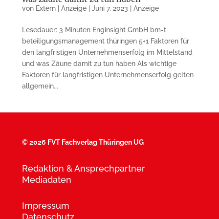
von
Extern | Anzeige
|
Juni 7, 2023
|
Anzeige
Lesedauer: 3 Minuten Enginsight GmbH bm-t
beteiligungsmanagement thüringen 5+1 Faktoren für
den lang­fristigen Un­ter­neh­mens­erfolg im Mittel­stand
und was Zäune da­mit zu tun haben Als wichtige
Faktoren für langfris­ti­gen Unternehmenserfolg gelten
all­gemein...
©
2026 FVT Fachverlag Thüringen UG
Redaktion & Ansprechpartner
Mediadaten
Impressum
Datenschutz