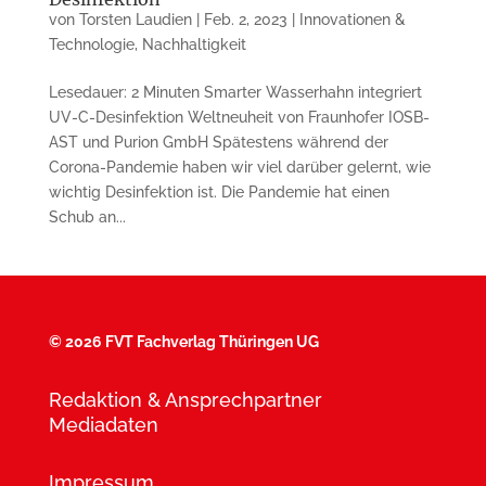
von
Torsten Laudien
|
Feb. 2, 2023
|
Innovationen &
Technologie
,
Nachhaltigkeit
Lesedauer: 2 Minuten Smarter Wasserhahn integriert
UV-C-Desin­fektion Weltneuheit von Fraunhofer IOSB-
AST und Purion GmbH Spätestens während der
Corona-Pandemie haben wir viel darüber gelernt, wie
wichtig Desinfektion ist. Die Pandemie hat einen
Schub an...
©
2026 FVT Fachverlag Thüringen UG
Redaktion & Ansprechpartner
Mediadaten
Impressum