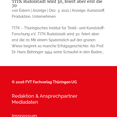
TITK Rudolstadt wird 30, feiert aber erst die
70
von
Extern | Anzeige
|
Dez. 3, 2021
|
Anzeige
,
Kunststoff
,
Produktion
,
Unternehmen
TITK – Thüringisches Institut für Textil- und Kunststoff-
Forschung e.V. TITK Rudolstadt wird 30, feiert aber
erst die 70 Mit einem Spatenstich auf der grünen
Wiese beginnt so manche Erfolgsgeschichte: Als Prof.
Dr. Hans Böhringer 1954 seine Schaufel in den Boden...
©
2026 FVT Fachverlag Thüringen UG
Redaktion & Ansprechpartner
Mediadaten
Impressum