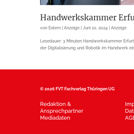
Handwerkskammer Erfur
von
Extern | Anzeige
|
Juni 10, 2024
|
Anzeige
Lesedauer: 3 Minuten Handwerkskammer Erfurt 
der Digitalisierung und Robotik im Handwerk ein
©
2026 FVT Fachverlag Thüringen UG
Redaktion &
Im
Ansprechpartner
Dat
Mediadaten
AG