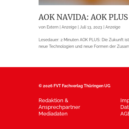
AOK NAVIDA: AOK PLUS t
von
Extern | Anzeige
|
Juli 13, 2023
|
Anzeige
Lesedauer: 2 Minuten AOK PLUS: Die Zukunft ist
neue Tech­nologien und neue Formen der Zusamme
©
2026 FVT Fachverlag Thüringen UG
Redaktion &
Im
Ansprechpartner
Dat
Mediadaten
AG