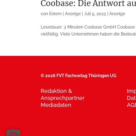
Coobase: Die Antwort au
von
Extern | Anzeige
|
Juli 5, 2023
|
Anzeige
Lesedauer: 3 Minuten Coobase GmbH Coobase – d
vielfältig. Viele Un­ter­nehmen haben die Bedeu
©
2026 FVT Fachverlag Thüringen UG
Redaktion &
Im
Ansprechpartner
Dat
Mediadaten
AG